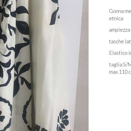
Gonna mez
etnica
ampiezza 
tasche la
Elastico i
taglia S/M
max 110 