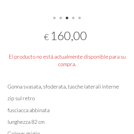
160,00
€
El producto no está actualmente disponible para su
compra.
Gonna svasata, sfoderata, tasche laterali interne
zip sul retro
fusciacca abbinata
lunghezza 82 cm
Colore: grigio