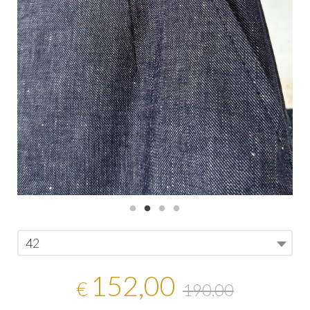
42
152,00
€
190,00