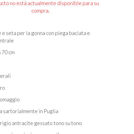
ucto no está actualmente disponible para su
compra.
e seta per la gonna con piega baciata e
ntrale
 70 cm
terali
tro
n omaggio
a sartorialmente in Puglia
rigio antracite gessato tono su tono