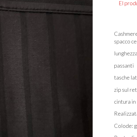
El prod
Cashmere 
spacco ce
lunghezza
passanti
tasche la
zip sul re
cintura i
Realizzat
Colode: g