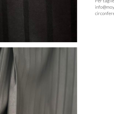
Per taglie
info@moyo
circonfer