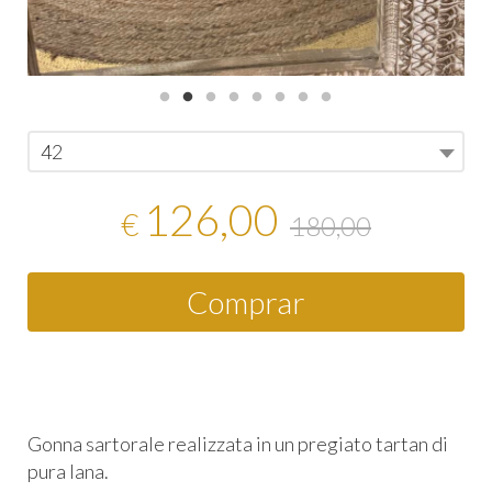
42
126,00
€
180,00
Comprar
Gonna sartorale realizzata in un pregiato tartan di
pura lana.