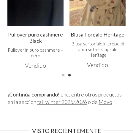
Pullover puro cashmere
Blusa floreale Heritage
Black
a
Blusa sartoriale in crepe di
pura seta – Capsule
Pullover in puro cashmere –
Heritage
nero
Vendido
Vendido
¡Continúa comprando!
encuentre otros productos
en la sección
fall winter 2025/2026
o de
Moyo
VISTO RECIENTEMENTE