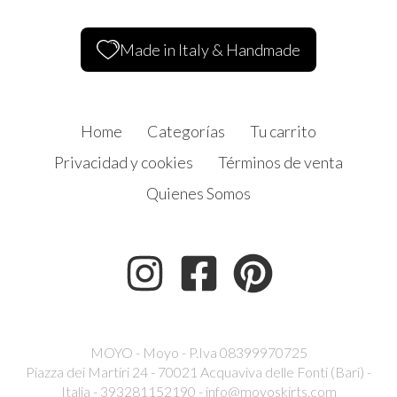
Made in Italy & Handmade
Home
Categorías
Tu carrito
Privacidad y cookies
Términos de venta
Quienes Somos
MOYO - Moyo - P.Iva 08399970725
Piazza dei Martiri 24 - 70021 Acquaviva delle Fonti (Bari) -
Italia - 393281152190 -
info@moyoskirts.com