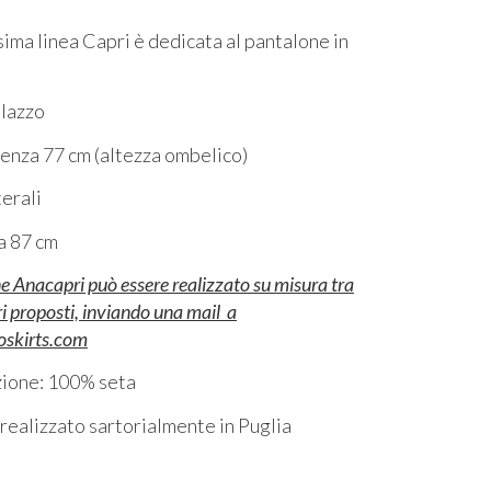
sima linea Capri è dedicata al pantalone in
alazzo
enza 77 cm (altezza ombelico)
terali
a 87 cm
ne Anacapri può essere realizzato su misura tra
ori proposti, inviando una mail a
skirts.com
ione: 100% seta
realizzato sartorialmente in Puglia