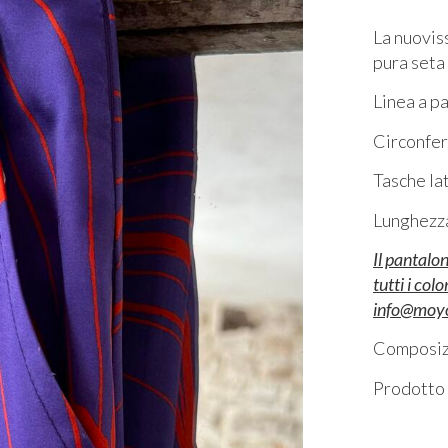
La nuovis
pura seta
Linea a p
Circonfer
Tasche la
Lunghezz
Il pantalo
tutti i col
info@moyo
Composiz
Prodotto 