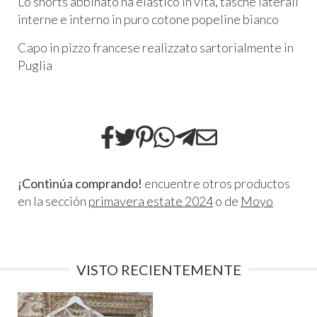
Lo shorts abbinato ha elastico in vita, tasche laterali
interne e interno in puro cotone popeline bianco
Capo in pizzo francese realizzato sartorialmente in
Puglia
¡Continúa comprando!
encuentre otros productos
en la sección
primavera estate 2024
o de
Moyo
VISTO RECIENTEMENTE