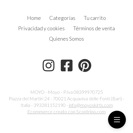
Home
Categorías
Tu carrito
Privacidad y cookies
Términos de venta
Quienes Somos
MOYO - Moyo - P.Iva 08399970725
Piazza dei Martiri 24 - 70021 Acquaviva delle Fonti (Bari) -
Italia - 393281152190 -
info@moyoskirts.com
Ecommerce creato con
Scontrino.com