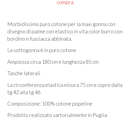
compra.
Morbidissimo puro cotone per la maxi gonna con
disegno di palme con elastico in vita color burro con
bordino e fusciacca abbinata.
La sottogonna é in puro cotone
Ampiezza circa 180 cm e lunghezza 85 cm
Tasche laterali
La circonferenza elastica misura 75 cm e copre dalla
tg 42 alla tg 46
Composizione: 100% cotone popeline
Prodotto realizzato sartorialmente in Puglia