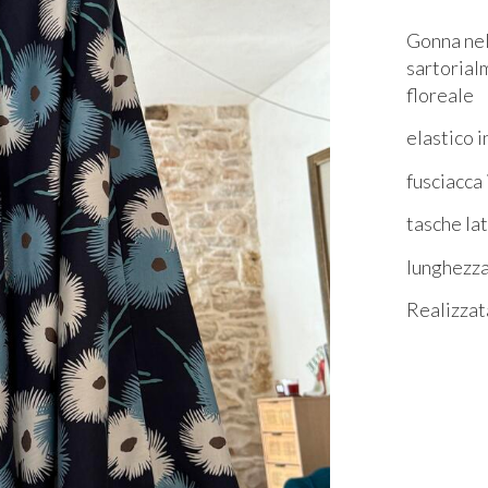
Gonna nel
sartorial
floreale
elastico i
fusciacca
tasche lat
lunghezza
Realizzat