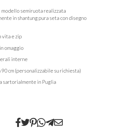
 modello semiruota realizzata
mente in shantung pura seta con disegno
n vita e zip
 in omaggio
erali interne
 90 cm (personalizzabile su richiesta)
a sartorialmente in Puglia