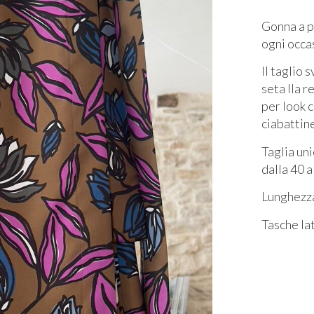
Gonna a p
ogni occ
Il taglio 
seta lla 
per look 
ciabattine
Taglia un
dalla 40 a
Lunghezz
Tasche la