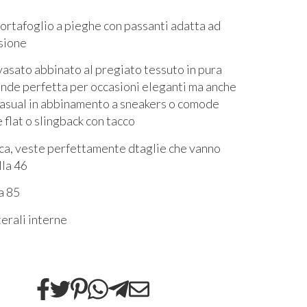
ortafoglio a pieghe con passanti adatta ad
asione
svasato abbinato al pregiato tessuto in pura
rende perfetta per occasioni eleganti ma anche
casual in abbinamento a sneakers o comode
 flat o slingback con tacco
ica, veste perfettamente dtaglie che vanno
lla 46
a 85
terali interne