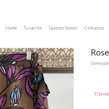
Home
Tu carrito
Quienes Somos
Contactos
Rose
Gonna por
El prod