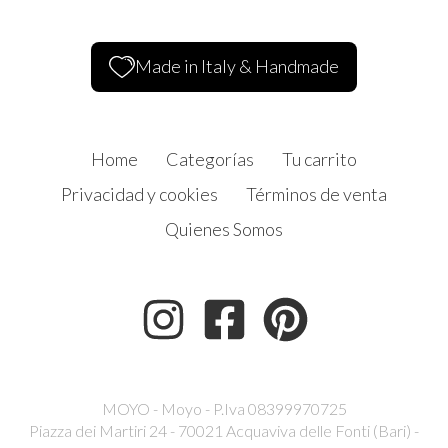
Made in Italy & Handmade
Home
Categorías
Tu carrito
Privacidad y cookies
Términos de venta
Quienes Somos
MOYO - Moyo - P.Iva 08399970725
Piazza dei Martiri 24 - 70021 Acquaviva delle Fonti (Bari) -