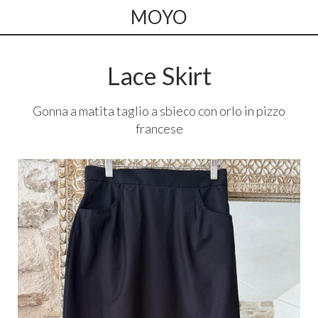
MOYO
Lace Skirt
Gonna a matita taglio a sbieco con orlo in pizzo
francese