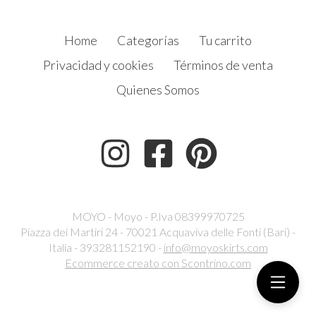
Home
Categorías
Tu carrito
Privacidad y cookies
Términos de venta
Quienes Somos
MOYO - Moyo - P.Iva 08399970725
Piazza dei Martiri 24 - 70021 Acquaviva delle Fonti (Bari) -
Italia - 393281152190 -
info@moyoskirts.com
Ecommerce creato con
Scontrino.com