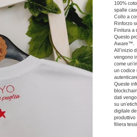
100% coton
spalle casc
Collo a co
Rinforzo s
Finitura a
Questo pro
Aware™.
All’inizio
vengono in
come un'im
un codice 
autenticar
Queste inf
blockchain 
dati vengo
su un'etic
digitale d
produttivo
filiera tess