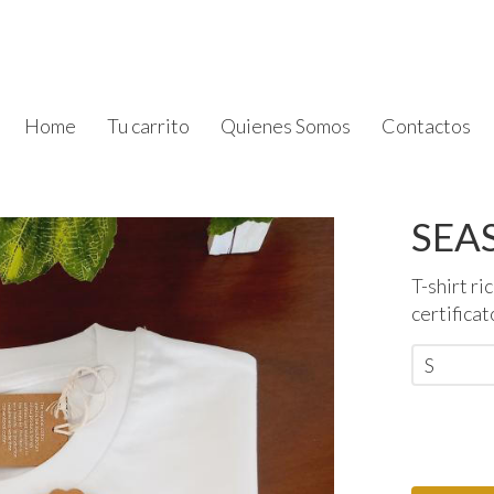
Home
Tu carrito
Quienes Somos
Contactos
SEA
T-shirt r
certificat
S