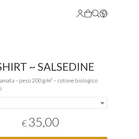
SHIRT ~ SALSEDINE
icamata – peso 200 g/m² – cotone biologico
o
35,00
€