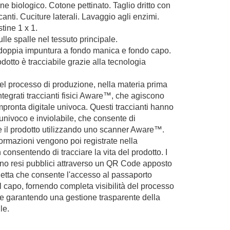
e biologico. Cotone pettinato. Taglio dritto con
anti. Cuciture laterali. Lavaggio agli enzimi.
stine 1 x 1.
ulle spalle nel tessuto principale.
 doppia impuntura a fondo manica e fondo capo.
dotto è tracciabile grazie alla tecnologia
 del processo di produzione, nella materia prima
tegrati traccianti fisici Aware™, che agiscono
pronta digitale univoca. Questi traccianti hanno
univoco e inviolabile, che consente di
e il prodotto utilizzando uno scanner Aware™.
ormazioni vengono poi registrate nella
consentendo di tracciare la vita del prodotto. I
no resi pubblici attraverso un QR Code apposto
hetta che consente l'accesso al passaporto
el capo, fornendo completa visibilità del processo
 e garantendo una gestione trasparente della
ile.