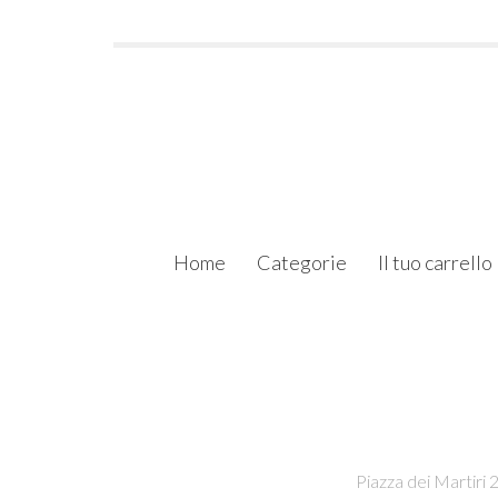
Home
Categorie
Il tuo carrello
Piazza dei Martiri 