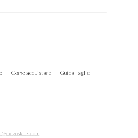
o
Come acquistare
Guida Taglie
fo@moyoskirts.com