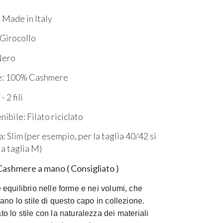
 Made in Italy
Girocollo
Nero
e: 100% Cashmere
- 2 fili
ibile: Filato riciclato
a: Slim (per esempio, per la taglia 40/42 si
la taglia M)
 Cashmere a mano ( Consigliato )
 equilibrio nelle forme e nei volumi, che
zano lo stile di questo capo in collezione.
o lo stile con la naturalezza dei materiali