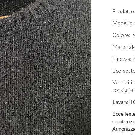
Prodotto:
Modello: 
Colore: 
Material
Finezza: 7 
Eco-sosten
Vestibilit
consiglia 
Lavare il
Eccellente
caratteriz
Armonizzat