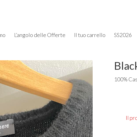
amo
L’angolo delle Offerte
Il tuo carrello
SS2026
Blac
100% Cas
Il p