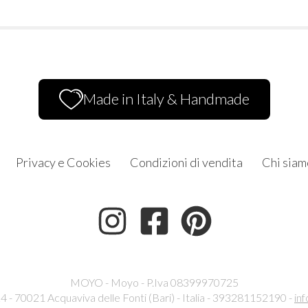
Made in Italy & Handmade
Privacy e Cookies
Condizioni di vendita
Chi siam
MOYO - Moyo - P.Iva 08399970725
24 - 70021 Acquaviva delle Fonti (Bari) - Italia - 393281152190 -
in