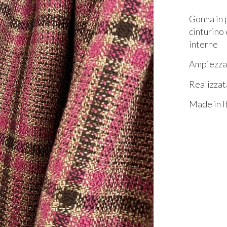
Gonna in p
cinturino 
interne
Ampiezza 
Realizzat
Made in I