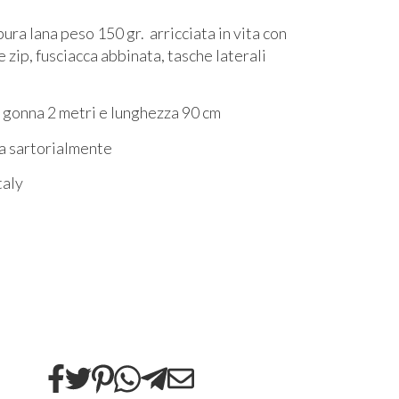
ura lana peso 150 gr. arricciata in vita con
e zip, fusciacca abbinata, tasche laterali
gonna 2 metri e lunghezza 90 cm
a sartorialmente
taly