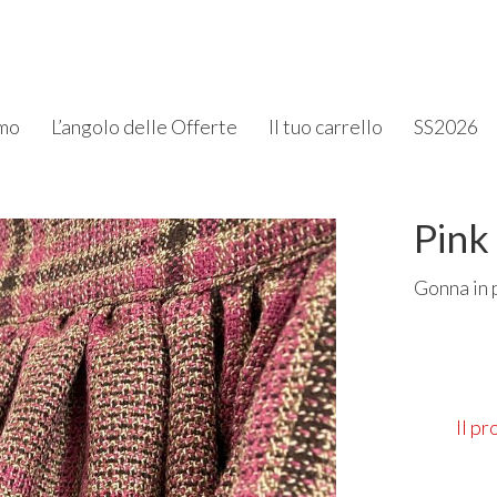
amo
L’angolo delle Offerte
Il tuo carrello
SS2026
Pink
Gonna in 
Il p