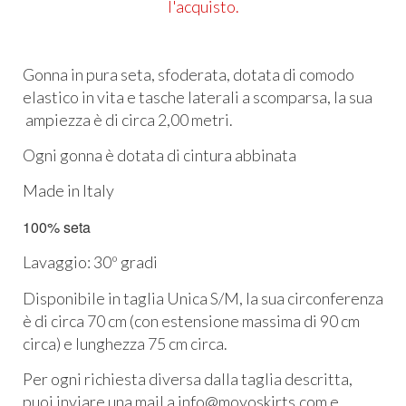
l'acquisto.
Gonna in pura seta
, sfoderata, dotata di comodo
elastico in vita e tasche laterali a scomparsa, la sua
ampiezza è di circa 2,00 metri.
Ogni gonna è dotata di cintura abbinata
Made in Italy
100% seta
Lavaggio: 30º gradi
Disponibile in taglia Unica S/M, la sua circonferenza
è di circa 70 cm (con estensione massima di 90 cm
circa) e lunghezza 75 cm circa.
Per ogni richiesta diversa dalla taglia descritta,
puoi inviare una mail a info@moyoskirts.com e