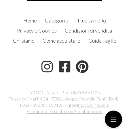
Home
Categorie
Il tuo carrello
Privacy e Cookies
Condizioni di vendita
Chi siamo
Come acquistare
Guida Taglie
MOYO - Moyo - P.Iva 08399970725
Piazza dei Martiri 24 - 70021 Acquaviva delle Fonti (Bari) -
Italia - 393281152190 -
info@moyoskirts.com
Ecommerce creato con
Scontrino.com