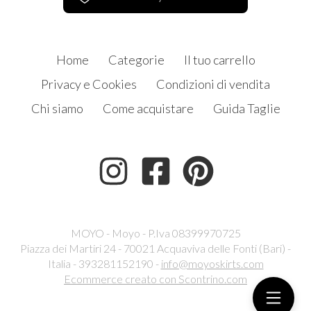
Home
Categorie
Il tuo carrello
Privacy e Cookies
Condizioni di vendita
Chi siamo
Come acquistare
Guida Taglie
MOYO - Moyo - P.Iva 08399970725
Piazza dei Martiri 24 - 70021 Acquaviva delle Fonti (Bari) -
Italia - 393281152190 -
info@moyoskirts.com
Ecommerce creato con
Scontrino.com