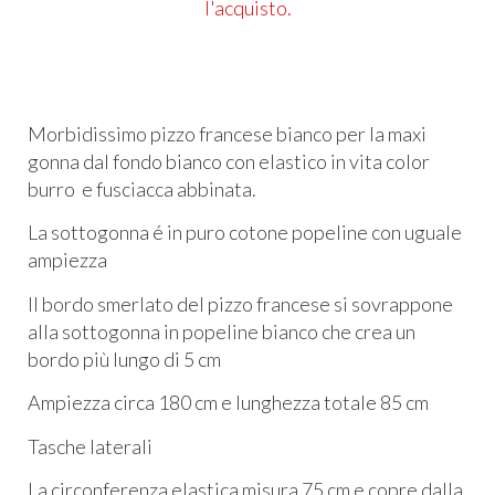
l'acquisto.
Morbidissimo pizzo francese bianco per la maxi
gonna dal fondo bianco con elastico in vita color
burro e fusciacca abbinata.
La sottogonna é in puro cotone popeline con uguale
ampiezza
Il bordo smerlato del pizzo francese si sovrappone
alla sottogonna in popeline bianco che crea un
bordo più lungo di 5 cm
Ampiezza circa 180 cm e lunghezza totale 85 cm
Tasche laterali
La circonferenza elastica misura 75 cm e copre dalla