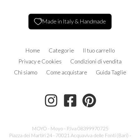
Made in Italy & Handmade
Home
Categorie
Il tuo carrello
Privacy e Cookies
Condizioni di vendita
Chi siamo
Come acquistare
Guida Taglie
MOYO - Moyo - P.Iva 08399970725
Piazza dei Martiri 24 - 70021 Acquaviva delle Fonti (Bari) -