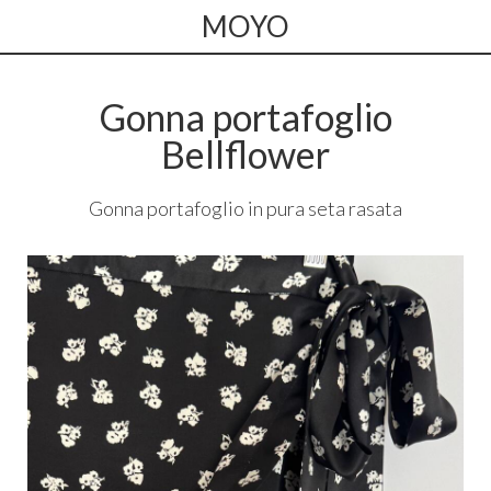
MOYO
Gonna portafoglio
Bellflower
Gonna portafoglio in pura seta rasata