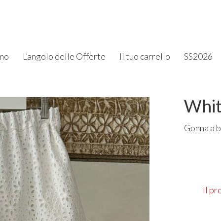
amo
L’angolo delle Offerte
Il tuo carrello
SS2026
Whit
Gonna a b
Il p