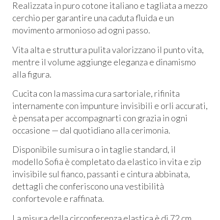
Realizzata in puro cotone italiano e tagliata a mezzo
cerchio per garantire una caduta fluida e un
movimento armonioso ad ogni passo.
Vita alta e struttura pulita valorizzano il punto vita,
mentre il volume aggiunge eleganza e dinamismo
alla figura.
Cucita con la massima cura sartoriale, rifinita
internamente con impunture invisibili e orli accurati,
è pensata per accompagnarti con grazia in ogni
occasione — dal quotidiano alla cerimonia.
Disponibile su misura o in taglie standard, il
modello Sofia è completato da elastico in vita e zip
invisibile sul fianco, passanti e cintura abbinata,
dettagli che conferiscono una vestibilità
confortevole e raffinata.
La misura della circonferenza elastica è di 72 cm