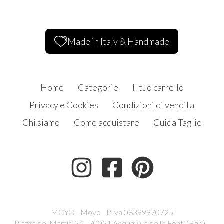
Made in Italy & Handmade
Home
Categorie
Il tuo carrello
Privacy e Cookies
Condizioni di vendita
Chi siamo
Come acquistare
Guida Taglie
MOYO - Moyo - P.Iva 08399970725
Piazza dei Martiri 24 - 70021 Acquaviva delle Fonti (Bari) -