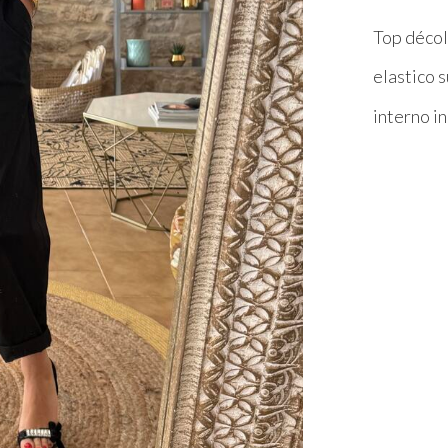
Top décol
elastico s
interno in