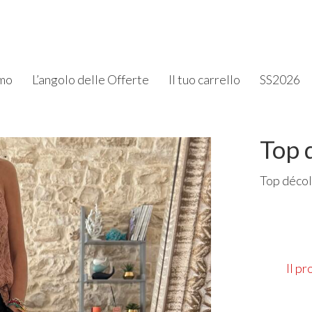
amo
L’angolo delle Offerte
Il tuo carrello
SS2026
Top 
Top décol
Il p