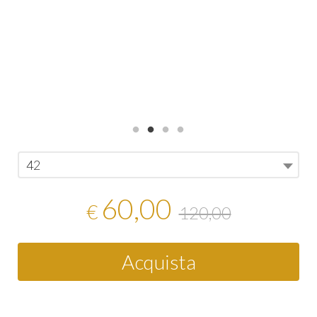
42
60,00
€
120,00
Acquista