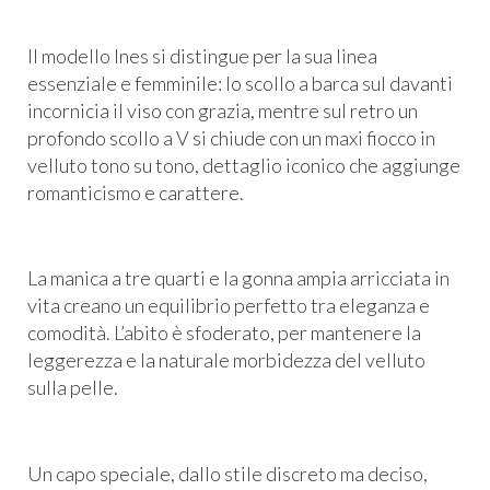
Il modello Ines si distingue per la sua linea
essenziale e femminile: lo scollo a barca sul davanti
incornicia il viso con grazia, mentre sul retro un
profondo scollo a V si chiude con un maxi fiocco in
velluto tono su tono, dettaglio iconico che aggiunge
romanticismo e carattere.
La manica a tre quarti e la gonna ampia arricciata in
vita creano un equilibrio perfetto tra eleganza e
comodità. L’abito è sfoderato, per mantenere la
leggerezza e la naturale morbidezza del velluto
sulla pelle.
Un capo speciale, dallo stile discreto ma deciso,