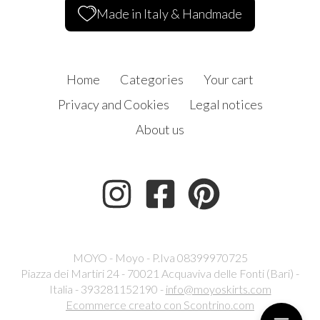
Made in Italy & Handmade
Home
Categories
Your cart
Privacy and Cookies
Legal notices
About us
MOYO - Moyo - P.Iva 08399970725
Piazza dei Martiri 24 - 70021 Acquaviva delle Fonti (Bari) -
Italia - 393281152190 -
info@moyoskirts.com
Ecommerce creato con
Scontrino.com