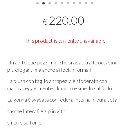
220,00
€
This product is currenlty unavailable
Un abito due pezzi mini che si adatta alle occasioni
più eleganti ma anche ai look informali
La blusa con taglio a trapezio è sfoderata con
manica leggermente a kimono e smerlo sull’orlo
La gonna è svasata con federa interna in pura seta
tasche laterali e zip in vita
smerlo sull’orlo