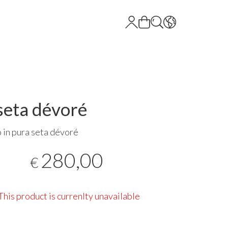
seta dévoré
in pura seta dévoré
280,00
€
This product is currenlty unavailable