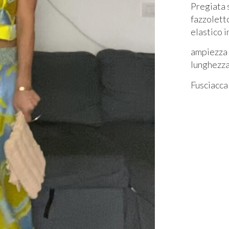
Pregiata 
fazzolett
elastico i
ampiezza 
lunghezz
Fusciacca