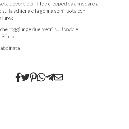
seta dévoré per il Top cropped da annodare a
o sulla schiena e la gonna semiruota con
n lurex
che raggiunge due metri sul fondo e
a 90 cm
 abbinata