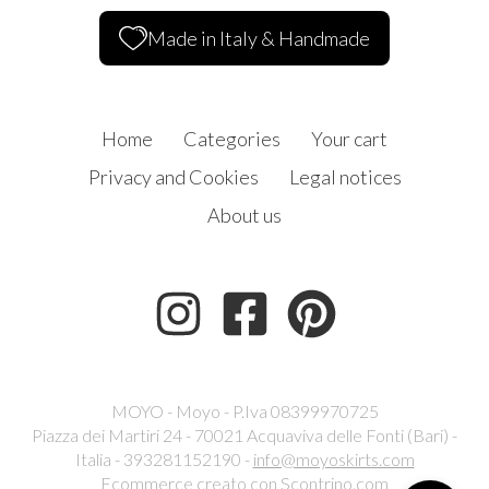
Made in Italy & Handmade
Home
Categories
Your cart
Privacy and Cookies
Legal notices
About us
MOYO - Moyo - P.Iva 08399970725
Piazza dei Martiri 24 - 70021 Acquaviva delle Fonti (Bari) -
Italia - 393281152190 -
info@moyoskirts.com
Ecommerce creato con
Scontrino.com