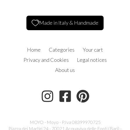
Made in Italy & Handmade
Home
Categories
Your cart
Privacy and Cookies
Legal notices
About us
MOYO - Moyo - P.Iva 08399970725
Piazza dei Martiri 24 - 70021 Acquaviva delle Fonti (Bari) -