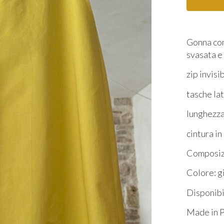
Gonna con
svasata e
zip invisi
tasche la
lunghezz
cintura i
Composiz
Colore: g
Disponibil
Made in 