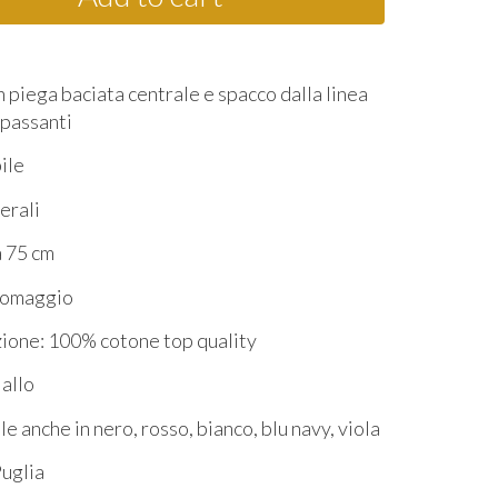
 piega baciata centrale e spacco dalla linea
 passanti
bile
terali
a 75 cm
n omaggio
ione: 100% cotone top quality
iallo
e anche in nero, rosso, bianco, blu navy, viola
Puglia