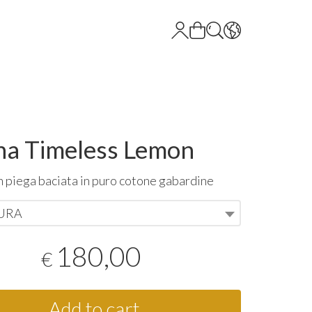
a Timeless Lemon
 piega baciata in puro cotone gabardine
SURA
180,00
€
Add to cart