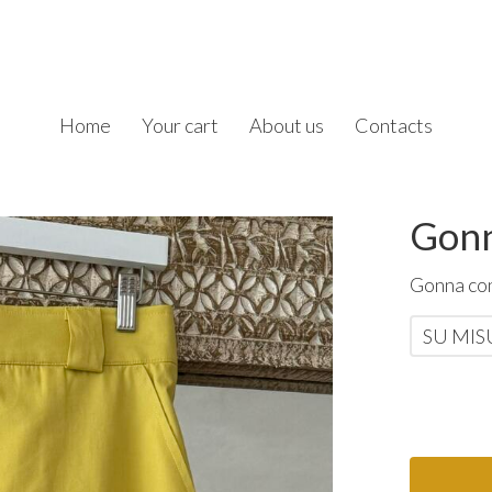
Home
Your cart
About us
Contacts
Gonn
Gonna con
SU MI