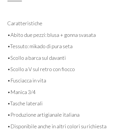
⸻
Caratteristiche
•Abito due pezzi: blusa + gonna svasata
•Tessuto: mikado di pura seta
•Scollo a barca sul davanti
•Scollo a V sul retro con fiocco
•Fusciacca in vita
•Manica 3/4
•Tasche laterali
•Produzione artigianale italiana
•Disponibile anche in altri colori su richiesta