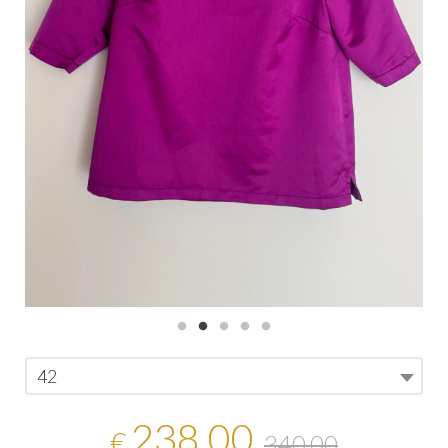
42
238,00
€
340,00