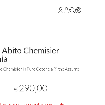
 Abito Chemisier
nia
o Chemisier in Puro Cotone a Righe Azzurre
290,00
€
This product is currenlty unavailable