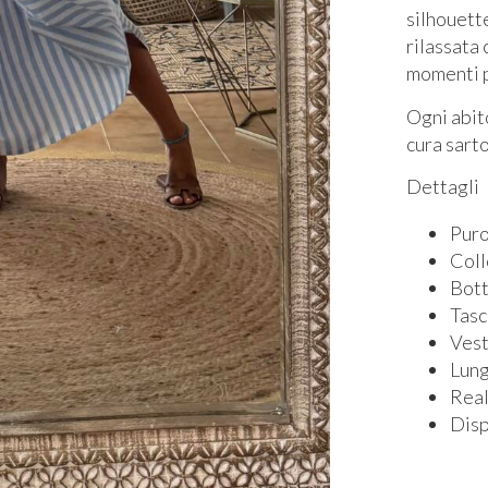
silhouett
rilassata 
momenti p
Ogni abit
cura sarto
Dettagli
Puro
Coll
Bott
Tasc
Vest
Lung
Real
Disp