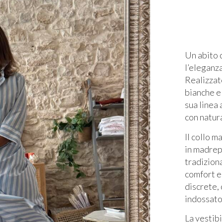
Un abito 
l’eleganz
Realizzat
bianche e 
sua linea
con natur
Il collo m
in madrep
tradizion
comfort e 
discrete,
indossato 
La vestibi