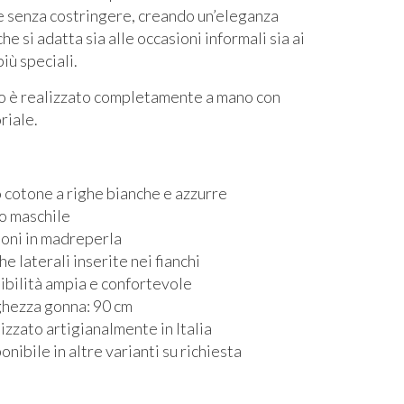
e senza costringere, creando un’eleganza
che si adatta sia alle occasioni informali sia ai
iù speciali.
o è realizzato completamente a mano con
riale.
 cotone a righe bianche e azzurre
o maschile
oni in madreperla
he laterali inserite nei fianchi
ibilità ampia e confortevole
hezza gonna: 90 cm
izzato artigianalmente in Italia
onibile in altre varianti su richiesta