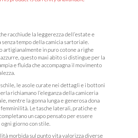
che racchiude la leggerezza dell’estate e
a senza tempo della camicia sartoriale.
o artigianalmente in puro cotone a righe
azzurre, questo maxi abito si distingue per la
 ampia e fluida che accompagna il movimento
alezza.
aschile, le asole curate nei dettagli e i bottoni
erla richiamano l’eleganza della camiceria
ale, mentre la gonna lunga e generosa dona
femminilità. Le tasche laterali, pratiche e
 completano un capo pensato per essere
ogni giorno con stile.
lità morbida sul punto vita valorizza diverse