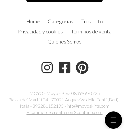
Home
Categorías
Tu carrito
Privacidad y cookies
Términos de venta
Quienes Somos
MOYO - Moyo - P.Iva 08399970725
Piazza dei Martiri 24 - 70021 Acquaviva delle Fonti (Bari) -
Italia - 393281152190 -
info@moyoskirts.com
Ecommerce creato con
Scontrino.com