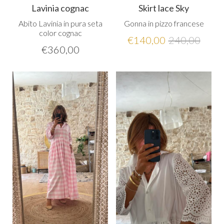
Lavinia cognac
Skirt lace Sky
Abito Lavinia in pura seta
Gonna in pizzo francese
color cognac
€
140,00
240,00
€
360,00