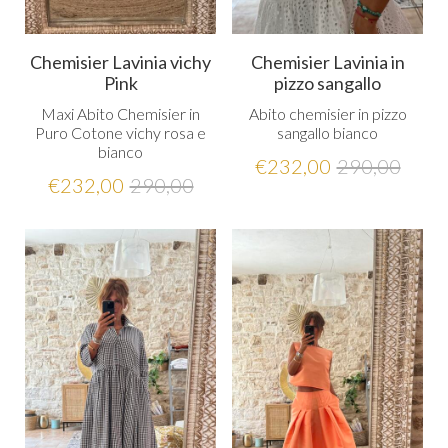
Chemisier Lavinia vichy
Chemisier Lavinia in
Pink
pizzo sangallo
Maxi Abito Chemisier in
Abito chemisier in pizzo
Puro Cotone vichy rosa e
sangallo bianco
bianco
€
232,00
290,00
€
232,00
290,00