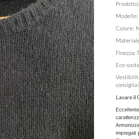
Prodotto:
Modello: 
Colore: 
Material
Finezza: 7 
Eco-sosten
Vestibilit
consiglia 
Lavare il
Eccellente
caratteriz
Armonizzat
impiegati 