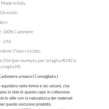
 Made in Italy
Girocollo
Nero
e: 100% Cashmere
- 2 fili
ibile: Filato riciclato
a: Slim (per esempio, per la taglia 40/42 si
la taglia M)
 Cashmere a mano ( Consigliato )
 equilibrio nelle forme e nei volumi, che
zano lo stile di questo capo in collezione.
o lo stile con la naturalezza dei materiali
per questo esclusivo prodotto.