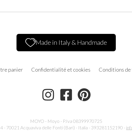
Made in Italy & Handmade
tre panier
Confidentialité et cookies
Conditions de
MOYO - Moyo - P.Iva 08399970725
24 - 70021 Acquaviva delle Fonti (Bari) - Italia - 393281152190 -
in