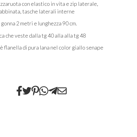
aruota con elastico in vita e zip laterale,
abbinata, tasche laterali interne
gonna 2 metri e lunghezza 90 cm.
ca che veste dalla tg 40 alla alla tg 48
 è flanella di pura lana nel color giallo senape