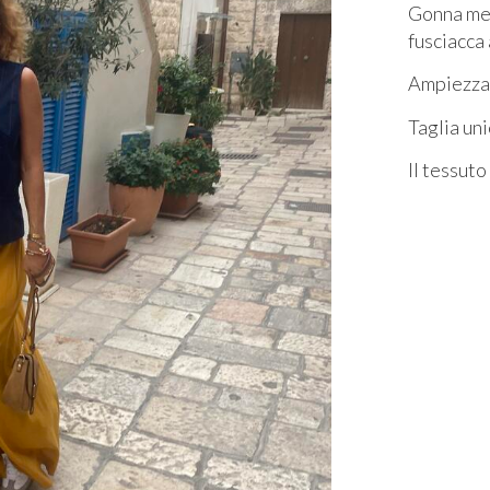
Gonna mezz
fusciacca 
Ampiezza 
Taglia uni
Il tessuto