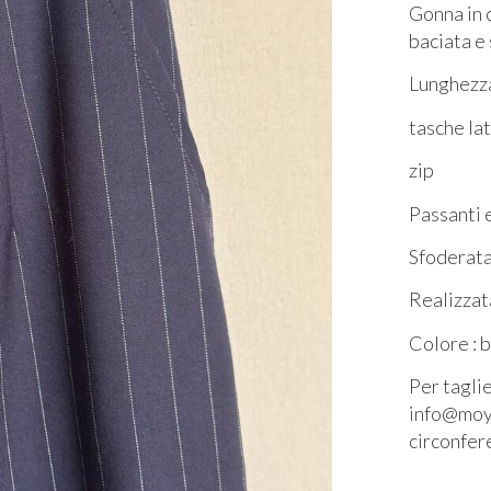
Gonna in 
baciata e
Lunghezza
tasche lat
zip
Passanti 
Sfoderat
Realizzat
Colore : 
Per taglie
info@moyo
circonfer