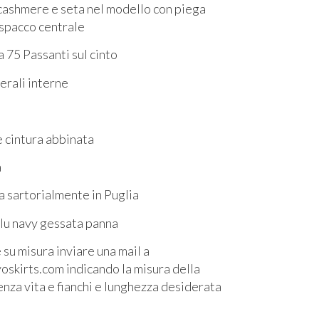
cashmere e seta nel modello con piega
 spacco centrale
 75 Passanti sul cinto
erali interne
e cintura abbinata
a
a sartorialmente in Puglia
blu navy gessata panna
 su misura inviare una mail a
skirts.com indicando la misura della
enza vita e fianchi e lunghezza desiderata