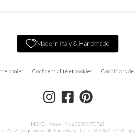
Made in Italy & Handmade
tre panier
Confidentialité et cookies
Conditions de
MOYO - Moyo - P.Iva 08399970725
24 - 70021 Acquaviva delle Fonti (Bari) - Italia - 393281152190 -
in