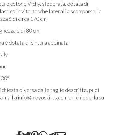
puro cotone Vichy
, sfoderata, dotata di
stico in vita, tasche laterali a scomparsa, la
za è di circa 170 cm.
nghezza è di 80 cm
a è dotata di cintura abbinata
taly
one
 30º
ichiesta diversa dalle taglie descritte, puoi
na mail a info@moyoskirts.com e richiederla su