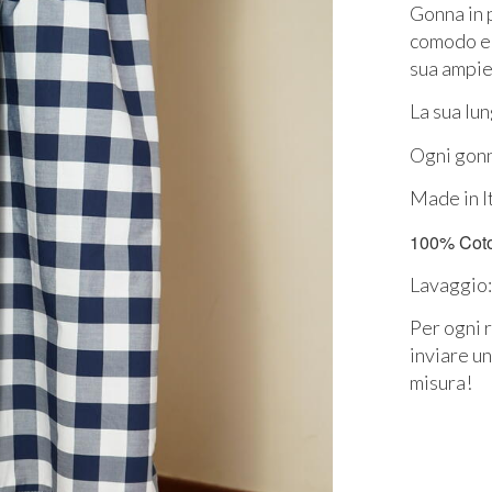
Gonna in 
comodo ela
sua
ampiez
La sua lu
Ogni gonn
Made in I
100% Cot
Lavaggio:
Per ogni r
inviare u
misura!