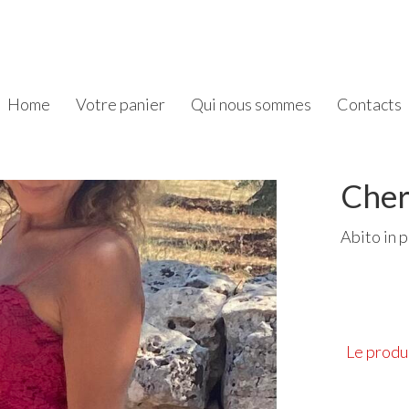
Home
Votre panier
Qui nous sommes
Contacts
Cher
Abito in p
Le produi