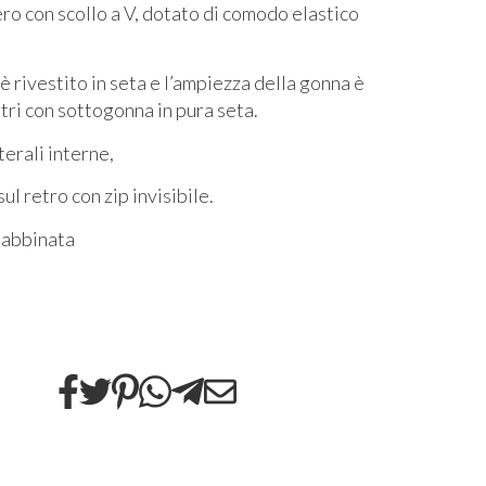
ero con scollo a V, dotato di comodo elastico
 è rivestito in seta e l’ampiezza della gonna è
tri con sottogonna in pura seta.
terali interne,
ul retro con zip invisibile.
 abbinata