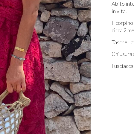
Abito int
in vita.
Il corpino
circa 2 me
Tasche la
Chiusura s
Fusciacca