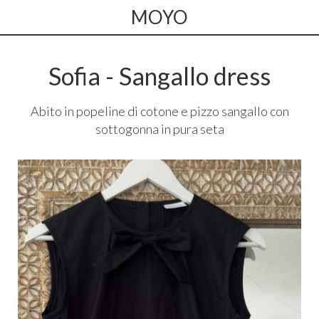
MOYO
Sofia - Sangallo dress
Abito in popeline di cotone e pizzo sangallo con
sottogonna in pura seta