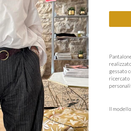
Pantalone
realizzato
gessato c
ricercato 
personali
Il modell