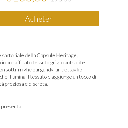
Acheter
 sartoriale della Capsule Heritage,
 in un raffinato tessuto grigio antracite
on sottili righe burgundy: un dettaglio
che illumina il tessuto e aggiunge un tocco di
tà preziosa e discreta.
o presenta: