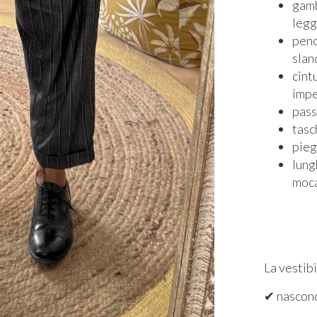
gamb
legg
penc
slan
cint
impe
pass
tasc
pieg
lung
moca
La vestibi
✔ nascond