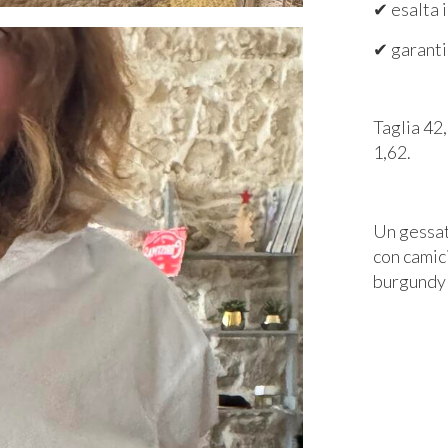
✔ esalta i
✔ garanti
Taglia 42,
1,62.
Un gessat
con camic
burgundy 