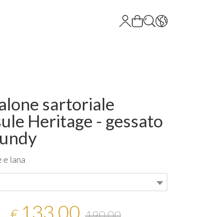
alone sartoriale
ule Heritage - gessato
gundy
 e lana
133,00
€
190,00