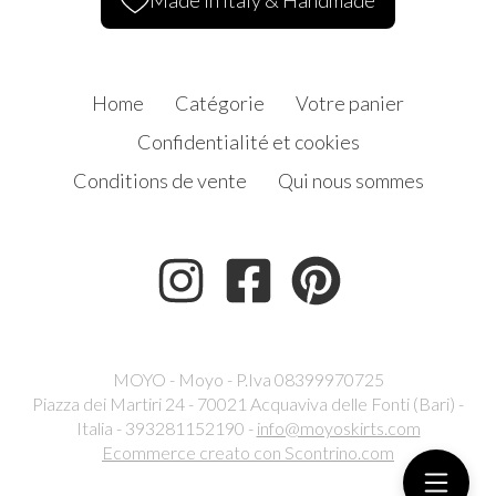
Made in Italy & Handmade
Home
Catégorie
Votre panier
Confidentialité et cookies
Conditions de vente
Qui nous sommes
MOYO - Moyo - P.Iva 08399970725
Piazza dei Martiri 24 - 70021 Acquaviva delle Fonti (Bari) -
Italia - 393281152190 -
info@moyoskirts.com
Ecommerce creato con
Scontrino.com