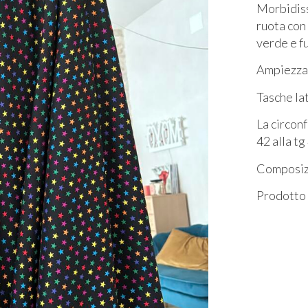
Morbidiss
ruota con 
verde
e f
Ampiezza 
Tasche la
La circon
42 alla tg
Composiz
Prodotto 