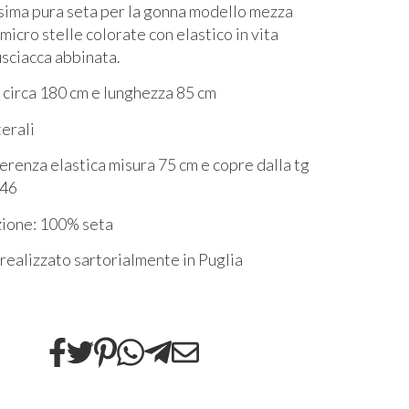
ima pura seta per la gonna modello mezza
micro stelle colorate con elastico in vita
usciacca abbinata.
circa 180 cm e lunghezza 85 cm
terali
ferenza elastica misura 75 cm e copre dalla tg
 46
ione: 100% seta
realizzato sartorialmente in Puglia