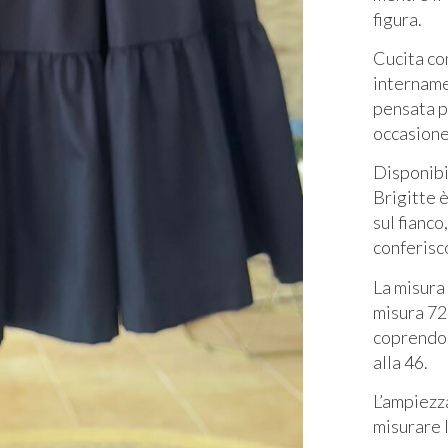
figura.
Cucita con
internamen
pensata p
occasione
Disponibil
Brigitte è
sul fianco
conferisco
La misura 
misura 72
coprendo 
alla 46.
L’ampiezza
misurare l