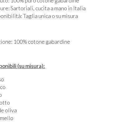
uto: 100% puro cotone gabardine
ure: Sartoriali, cucita a mano in Italia
onibilità: Taglia unica o su misura
ione: 100% cotone gabardine
ponibili (su misura):
so
nco
o
otto
e oliva
mello