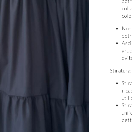
potr
coLa
colo
Non 
potr
Asci
gruc
evit
Stiratura:
Stir
il c
util
Stir
unif
dett