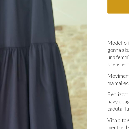
Modello i
gonna a b
una femmi
spensierat
Movimento
ma mai ec
Realizzat
navy e tag
caduta fl
Vita alta 
mentre il