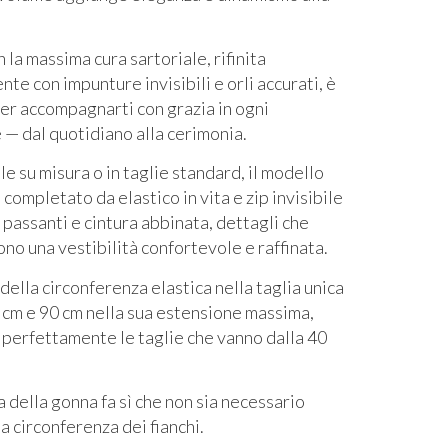
 la massima cura sartoriale, rifinita
te con impunture invisibili e orli accurati, è
er accompagnarti con grazia in ogni
 — dal quotidiano alla cerimonia.
e su misura o in taglie standard, il modello
 completato da elastico in vita e zip invisibile
, passanti e cintura abbinata, dettagli che
no una vestibilità confortevole e raffinata.
della circonferenza elastica nella taglia unica
 cm e 90 cm nella sua estensione massima,
perfettamente le taglie che vanno dalla 40
 della gonna fa sì che non sia necessario
a circonferenza dei fianchi.