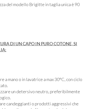
za del modello Brigitte in taglia unica è 90
CURA DI UN CAPO IN PURO COTONE, SI
IA:
re a mano o in lavatrice a max 30°C, con ciclo
cato.
izzare un detersivo neutro, preferibilmente
ogico.
are candeggianti o prodotti aggressivi che