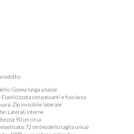
prodotto:
llo: Gonna lunga a balze
: Elasticizzata con passanti e fusciacca
sura: Zip invisibile laterale
he: Laterali interne
hezza: 90 cm circa
 elasticata: 72 cm (modello taglia unica)