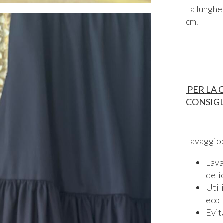
La lunghez
cm.
PER LA 
CONSIGL
Lavaggio:
Lava
deli
Util
ecol
Evit