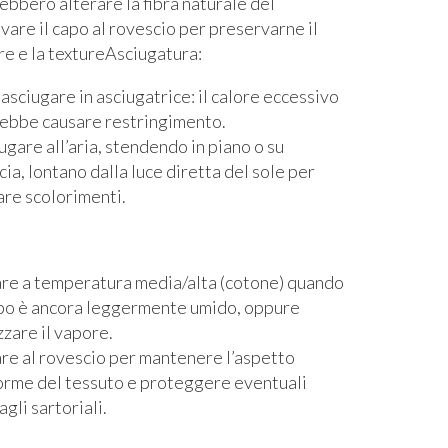
ebbero alterare la fibra naturale del
vare il capo al rovescio per preservarne il
re e la textureAsciugatura:
asciugare in asciugatrice: il calore eccessivo
ebbe causare restringimento.
ugare all’aria, stendendo in piano o su
cia, lontano dalla luce diretta del sole per
are scolorimenti.
are a temperatura media/alta (cotone) quando
apo è ancora leggermente umido, oppure
izzare il vapore.
are al rovescio per mantenere l’aspetto
orme del tessuto e proteggere eventuali
agli sartoriali.