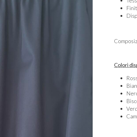
Tess
Finit
Disp
Composiz
Colori dis
Ros
Bia
Ner
Bisc
Verd
Cam