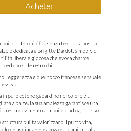
Acheter
conico di femminilità senza tempo, la nostra
alze è dedicata a Brigitte Bardot, simbolo di
nilità libera e giocosa che evoca charme
o ed uno stile rétro chic.
, leggerezza e quel tocco francese sensuale
cessivo.
a in puro cotone gabardine nel colore blu
liata a balze, la sua ampiezza garantisce una
uida e un movimento armonioso ad ogni passo.
e struttura pulita valorizzano il punto vita,
 volume aggiunge eleganza e dinamismo alla