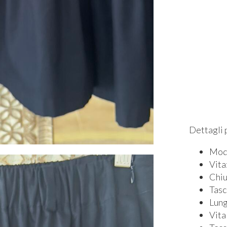
Dettagli 
Mode
Vita
Chiu
Tasc
Lung
Vita