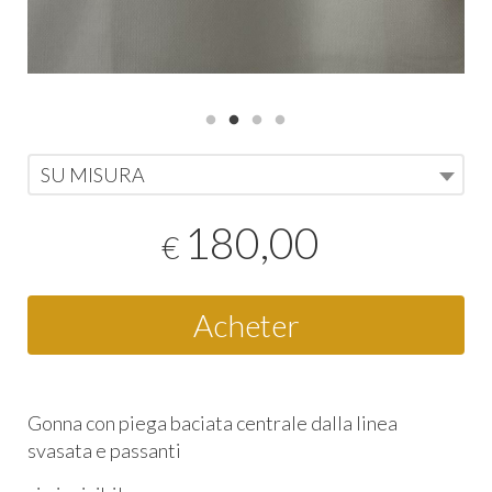
SU MISURA
180,00
€
Acheter
Gonna con piega baciata centrale dalla linea
svasata e
passanti