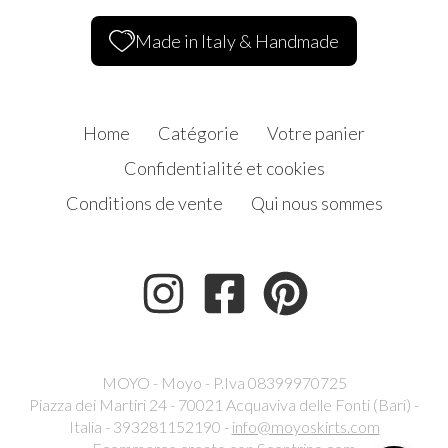
Made in Italy & Handmade
Home
Catégorie
Votre panier
Confidentialité et cookies
Conditions de vente
Qui nous sommes
MOYO - Moyo - P.Iva 08399970725
Piazza dei Martiri 24 - 70021 Acquaviva delle Fonti (Bari) -
Italia - 393281152190 -
info@moyoskirts.com