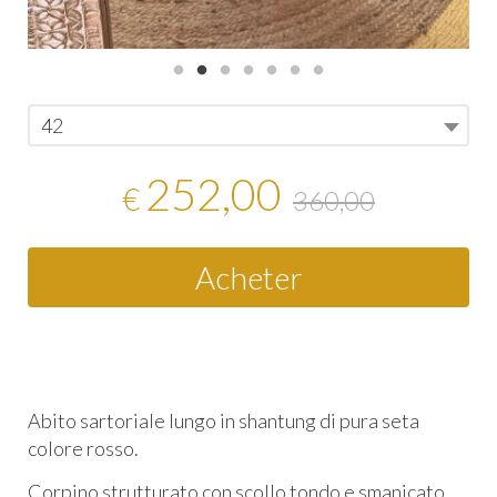
42
252,00
€
360,00
Acheter
Abito sartoriale lungo in shantung di pura seta
colore rosso.
Corpino strutturato con scollo tondo e smanicato,