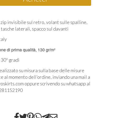
zip invisibile sul retro, volant sulle spalline,
, tasche laterali, spacco sul davanti
taly
one
di prima qualità, 130 gr/m²
 30º gradi
realizzato su misura sulla base delle misure
e al momento dell’ordine, inviando una mail a
skirts.com oppure scrivendo su whatsapp al
3281152190