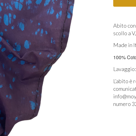
Abito con 
scollo a V
Made in I
100% Cot
Lavaggio:
L’abito è 
comunicat
info@moyo
numero 