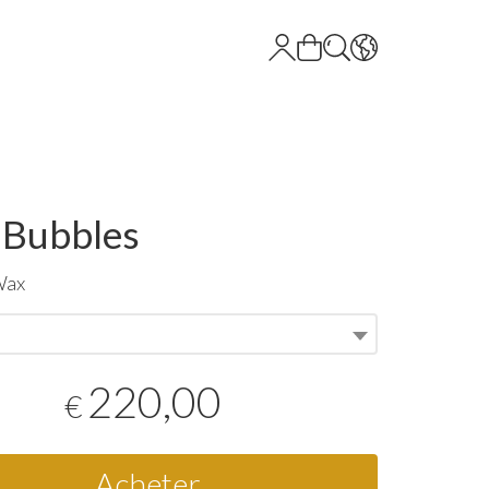
 Bubbles
Wax
220,00
€
Acheter