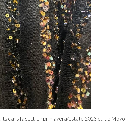
its dans la section
primavera/estate 2023
ou de
Moyo