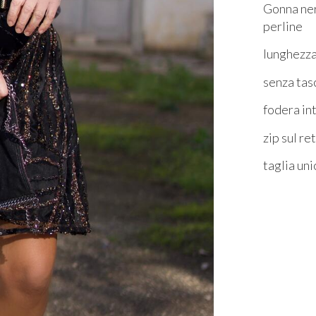
Gonna ner
perline
lunghezza
senza tas
fodera in
zip sul re
taglia uni