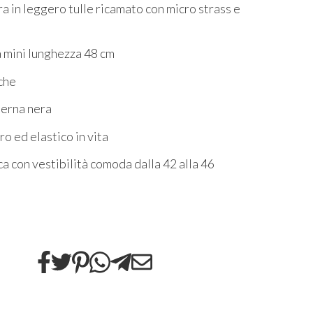
a in leggero tulle ricamato con micro strass e
 mini lunghezza 48 cm
che
terna nera
tro ed elastico in vita
ca con vestibilità comoda dalla 42 alla 46